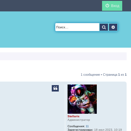
Вход
Поиск
Расшир
1 сообщение • Страница
1
из
1
Stellaris
Администратор
Сообщения:
11
Зарегистрирован:
18 июл 2023, 10:19