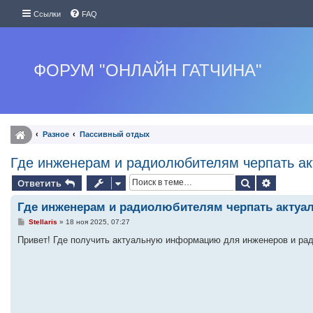
Ссылки
FAQ
ФОРУМ "ОНЛАЙН ГАТЧИНА"
Разное
Пассивный отдых
Где инженерам и радиолюбителям черпать а
Поиск
Расшире
Ответить
Где инженерам и радиолюбителям черпать акту
С
Stellaris
»
18 ноя 2025, 07:27
о
о
Привет! Где получить актуальную информацию для инженеров и рад
б
щ
е
н
и
е