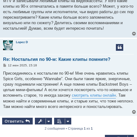
MTV и записывали любимые клипы на видеокассеты. У кого какие
и
е
клипы из 90-х отпечатались в памяти больше всего? Может, у кого-то
есть любимые группы или исполнители, чьи видео работы до сих пор
пересматриваете? Какие клипы больше всего запомнились
визуально или по сюжету? Делитесь своими воспоминаниями и
ностальгией! Думаю, всем будет интересно почитать!
Lopez D
Re: Ностальгия по 90-м: Какие клипы помните?
С
12 июн 2025, 15:18
о
о
Присоединяюсь к ностальгии по 90-м! Мне очень нравились клипы
б
Spice Girls, особенно “Wannabe”. Они были такие яркие, энергичные,
щ
е
сразу поднимали настроение! А еще помню клипы Backstreet Boys –
н
целые мини-фильмы! А если хочется посмотреть что-то новенькое и
и
е
вспомнить старое, то иногда захожу
смотреть клипы онлайн
. Там
можно найти и современные клипы, и старые хиты, что тоже неплохо.
Там можно найти много всего интересного и поностальгировать.
Ответить
2 сообщения • Страница
1
из
1