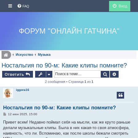
Вход
FAQ
ФОРУМ "ОНЛАЙН ГАТЧИНА"
Искуcство
Музыка
Ностальгия по 90-м: Какие клипы помните?
Поиск
Расширен
Ответить
2 сообщения • Страница
1
из
1
iggora16
Ностальгия по 90-м: Какие клипы помните?
С
12 июн 2025, 15:00
о
о
Привет всем! Недавно поймал себя на мысли, как же круто раньше
б
делали музыкальные клипы. Была в них какая-то своя атмосфера,
щ
е
наивность, что ли. Вспоминаю, как после школы бежали смотреть
н