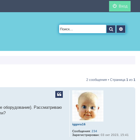
Вход
Поиск
Расшир
2 сообщения • Страница
1
из
1
ое оборудование). Рассматриваю
ли?
iggora16
Сообщения:
234
Зарегистрирован:
03 окт 2023, 15:41