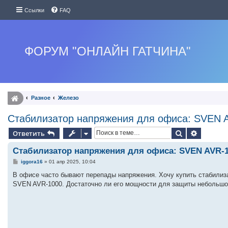
Ссылки
FAQ
ФОРУМ "ОНЛАЙН ГАТЧИНА"
Разное
Железо
Стабилизатор напряжения для офиса: SVEN 
Поиск
Расшире
Ответить
Стабилизатор напряжения для офиса: SVEN AVR-
С
iggora16
»
01 апр 2025, 10:04
о
о
В офисе часто бывают перепады напряжения. Хочу купить стабилиз
б
SVEN AVR-1000. Достаточно ли его мощности для защиты небольшо
щ
е
н
и
е