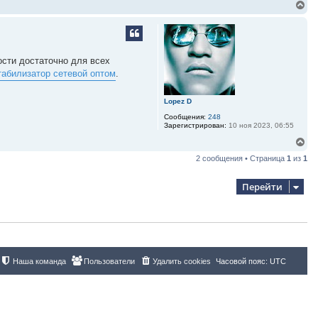
В
е
р
н
у
т
сти достаточно для всех
ь
табилизатор сетевой оптом
.
с
я
к
Lopez D
н
а
Сообщения:
248
ч
Зарегистрирован:
10 ноя 2023, 06:55
а
В
л
е
у
2 сообщения • Страница
1
из
1
р
н
у
Перейти
т
ь
с
я
к
н
а
ч
Наша команда
Пользователи
Удалить cookies
Часовой пояс:
UTC
а
л
у