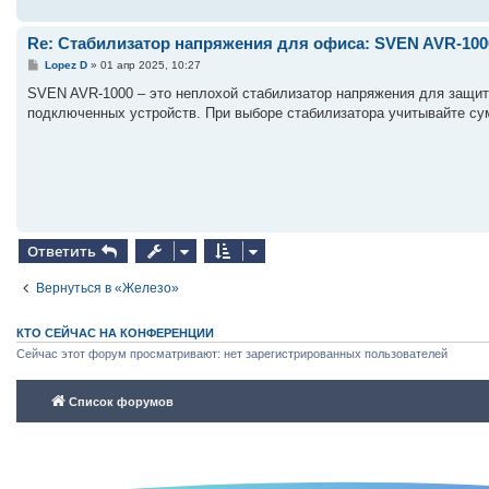
Re: Стабилизатор напряжения для офиса: SVEN AVR-100
С
Lopez D
»
01 апр 2025, 10:27
о
о
SVEN AVR-1000 – это неплохой стабилизатор напряжения для защит
б
подключенных устройств. При выборе стабилизатора учитывайте с
щ
е
н
и
е
Ответить
Вернуться в «Железо»
КТО СЕЙЧАС НА КОНФЕРЕНЦИИ
Сейчас этот форум просматривают: нет зарегистрированных пользователей
Список форумов