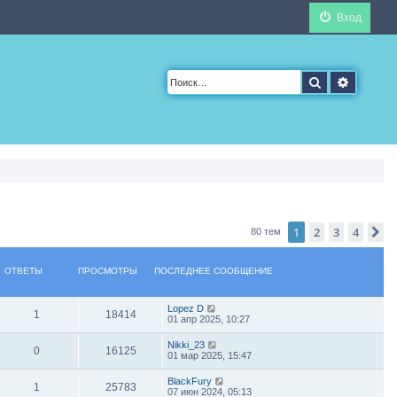
Вход
Поиск
Расшир
1
2
3
4
С
80 тем
ОТВЕТЫ
ПРОСМОТРЫ
ПОСЛЕДНЕЕ СООБЩЕНИЕ
Lopez D
1
18414
01 апр 2025, 10:27
Nikki_23
0
16125
01 мар 2025, 15:47
BlackFury
1
25783
07 июн 2024, 05:13