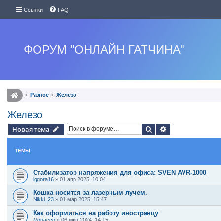
Ссылки
FAQ
ФОРУМ "ОНЛАЙН ГАТЧИНА"
Разное
Железо
Железо
Поиск
Расширенный п
Новая тема
ТЕМЫ
Стабилизатор напряжения для офиса: SVEN AVR-1000
iggora16
»
01 апр 2025, 10:04
Кошка носится за лазерным лучем.
Nikki_23
»
01 мар 2025, 15:47
Как оформиться на работу иностранцу
Monacco
»
06 июн 2024, 14:15