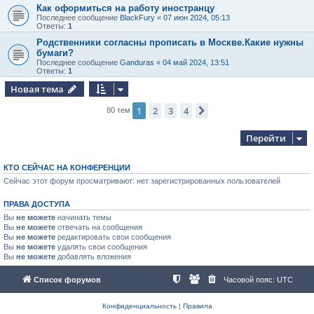
Как оформиться на работу иностранцу
Последнее сообщение
BlackFury
«
07 июн 2024, 05:13
Ответы:
1
Родственники согласны прописать в Москве.Какие нужны
бумаги?
Последнее сообщение
Ganduras
«
04 май 2024, 13:51
Ответы:
1
Новая тема
1
2
3
4
След.
80 тем
Перейти
КТО СЕЙЧАС НА КОНФЕРЕНЦИИ
Сейчас этот форум просматривают: нет зарегистрированных пользователей
ПРАВА ДОСТУПА
Вы
не можете
начинать темы
Вы
не можете
отвечать на сообщения
Вы
не можете
редактировать свои сообщения
Вы
не можете
удалять свои сообщения
Вы
не можете
добавлять вложения
Список форумов
Часовой пояс:
UTC
Конфиденциальность
|
Правила