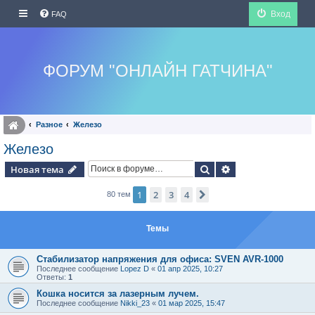
Вход
FAQ
ФОРУМ "ОНЛАЙН ГАТЧИНА"
Разное
Железо
Железо
Поиск
Расширенный по
Новая тема
1
2
3
4
След.
80 тем
Темы
Стабилизатор напряжения для офиса: SVEN AVR-1000
Последнее сообщение
Lopez D
«
01 апр 2025, 10:27
Ответы:
1
Кошка носится за лазерным лучем.
Последнее сообщение
Nikki_23
«
01 мар 2025, 15:47