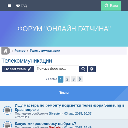
Вход
FAQ
ФОРУМ "ОНЛАЙН ГАТЧИНА"
Разное
Телекоммуникации
Телекоммуникации
Поиск
Расширенный по
Новая тема
1
2
3
След.
71 тема
Темы
Ищу мастера по ремонту подсветки телевизора Samsung в
Красноярске
Последнее сообщение
Silvester
«
03 мар 2025, 10:37
Ответы:
1
Какую микроволновку выбрать?
Последнее сообщение
Stellaris
«
01 мар 2025, 15:49