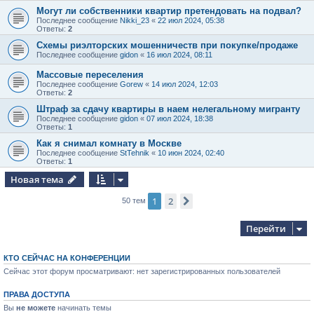
Могут ли собственники квартир претендовать на подвал?
Последнее сообщение
Nikki_23
«
22 июл 2024, 05:38
Ответы:
2
Схемы риэлторских мошенничеств при покупке/продаже
Последнее сообщение
gidon
«
16 июл 2024, 08:11
Массовые переселения
Последнее сообщение
Gorew
«
14 июл 2024, 12:03
Ответы:
2
Штраф за сдачу квартиры в наем нелегальному мигранту
Последнее сообщение
gidon
«
07 июл 2024, 18:38
Ответы:
1
Как я снимал комнату в Москве
Последнее сообщение
StTehnik
«
10 июн 2024, 02:40
Ответы:
1
Новая тема
1
2
След.
50 тем
Перейти
КТО СЕЙЧАС НА КОНФЕРЕНЦИИ
Сейчас этот форум просматривают: нет зарегистрированных пользователей
ПРАВА ДОСТУПА
Вы
не можете
начинать темы