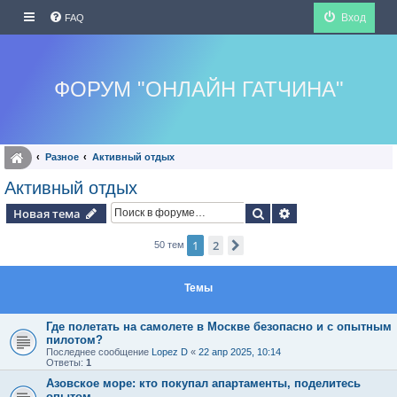
Вход
FAQ
ФОРУМ "ОНЛАЙН ГАТЧИНА"
Разное
Активный отдых
Активный отдых
Поиск
Расширенный по
Новая тема
1
2
След.
50 тем
Темы
Где полетать на самолете в Москве безопасно и с опытным
пилотом?
Последнее сообщение
Lopez D
«
22 апр 2025, 10:14
Ответы:
1
Азовское море: кто покупал апартаменты, поделитесь
опытом