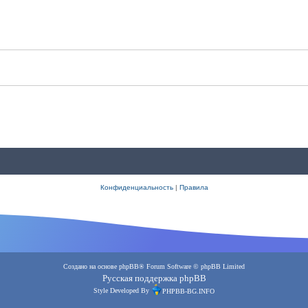
Конфиденциальность
|
Правила
Создано на основе
phpBB
® Forum Software © phpBB Limited
Русская поддержка phpBB
Style Developed By
PHPBB-BG.INFO