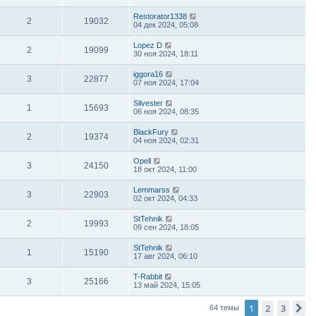
Restorator1338
2
19032
04 дек 2024, 05:08
Lopez D
2
19099
30 ноя 2024, 18:11
iggora16
3
22877
07 ноя 2024, 17:04
Silvester
1
15693
06 ноя 2024, 08:35
BlackFury
2
19374
04 ноя 2024, 02:31
Opell
3
24150
18 окт 2024, 11:00
Lemmarss
3
22903
02 окт 2024, 04:33
StTehnik
2
19993
09 сен 2024, 18:05
StTehnik
1
15190
17 авг 2024, 06:10
T-Rabbit
3
25166
13 май 2024, 15:05
1
2
3
С
64 темы