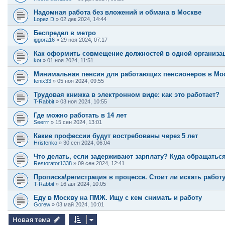
Надомная работа без вложений и обмана в Москве
Lopez D
»
02 дек 2024, 14:44
Беспредел в метро
iggora16
»
29 ноя 2024, 07:17
Как оформить совмещение должностей в одной организа
kot
»
01 ноя 2024, 11:51
Минимальная пенсия для работающих пенсионеров в Мо
fenix33
»
05 ноя 2024, 09:55
Трудовая книжка в электронном виде: как это работает?
T-Rabbit
»
03 ноя 2024, 10:55
Где можно работать в 14 лет
Seerrr
»
15 сен 2024, 13:01
Какие профессии будут востребованы через 5 лет
Hristenko
»
30 сен 2024, 06:04
Что делать, если задерживают зарплату? Куда обращатьс
Restorator1338
»
09 сен 2024, 12:41
Прописка\регистрация в процессе. Стоит ли искать работу.
T-Rabbit
»
16 авг 2024, 10:05
Еду в Москву на ПМЖ. Ищу с кем снимать и работу
Gorew
»
03 май 2024, 10:01
Новая тема