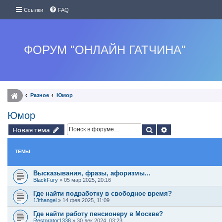
Ссылки
FAQ
ФОРУМ "ОНЛАЙН ГАТЧИНА"
Разное
Юмор
Юмор
Поиск
Расширенный п
Новая тема
ТЕМЫ
Высказывания, фразы, афоризмы...
BlackFury
»
05 мар 2025, 20:16
Где найти подработку в свободное время?
13thangel
»
14 фев 2025, 11:09
Где найти работу пенсионеру в Москве?
Restorator1338
»
30 дек 2024, 03:23