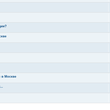
ции?
скве
я в Москве
..