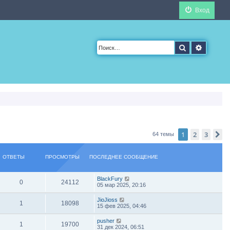
Вход
Поиск
Расшир
1
2
3
С
64 темы
ОТВЕТЫ
ПРОСМОТРЫ
ПОСЛЕДНЕЕ СООБЩЕНИЕ
BlackFury
0
24112
05 мар 2025, 20:16
JioJioss
1
18098
15 фев 2025, 04:46
pusher
1
19700
31 дек 2024, 06:51