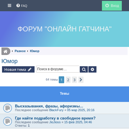
Вход
FAQ
ФОРУМ "ОНЛАЙН ГАТЧИНА"
Разное
Юмор
Юмор
Поиск
Расширенный по
Новая тема
1
2
3
След.
64 темы
Темы
Высказывания, фразы, афоризмы...
Последнее сообщение
BlackFury
«
05 мар 2025, 20:16
Где найти подработку в свободное время?
Последнее сообщение
JioJioss
«
15 фев 2025, 04:46
Ответы:
1