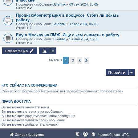
в Москве
Последнее сообщение
StTehnik
«
09 сен 2024, 18:05
Ответы:
2
Прописка\регистрация в процессе. Стоит ли искать
работу...
Последнее сообщение
StTehnik
«
17 авг 2024, 06:10
Ответы:
1
Еду в Москву на ПМЖ. Ищу с кем снимать и работу
Последнее сообщение
T-Rabbit
«
13 май 2024, 15:05
Ответы:
3
Новая тема
1
2
3
След.
64 темы
Перейти
КТО СЕЙЧАС НА КОНФЕРЕНЦИИ
Сейчас этот форум просматривают: нет зарегистрированных пользователей
ПРАВА ДОСТУПА
Вы
не можете
начинать темы
Вы
не можете
отвечать на сообщения
Вы
не можете
редактировать свои сообщения
Вы
не можете
удалять свои сообщения
Вы
не можете
добавлять вложения
Список форумов
Часовой пояс:
UTC