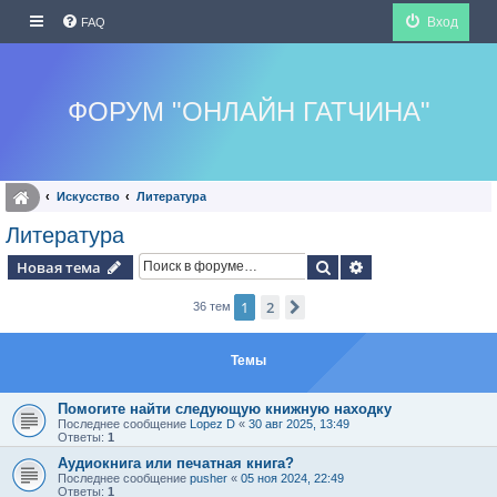
Вход
FAQ
ФОРУМ "ОНЛАЙН ГАТЧИНА"
Искуcство
Литература
Литература
Поиск
Расширенный по
Новая тема
1
2
След.
36 тем
Темы
Помогите найти следующую книжную находку
Последнее сообщение
Lopez D
«
30 авг 2025, 13:49
Ответы:
1
Аудиокнига или печатная книга?
Последнее сообщение
pusher
«
05 ноя 2024, 22:49
Ответы:
1