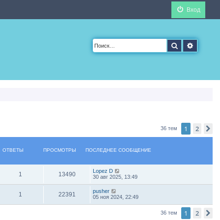
Вход
Поиск
Расшир
1
2
С
36 тем
ОТВЕТЫ
ПРОСМОТРЫ
ПОСЛЕДНЕЕ СООБЩЕНИЕ
Lopez D
1
13490
30 авг 2025, 13:49
pusher
1
22391
05 ноя 2024, 22:49
1
2
С
36 тем