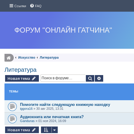
Ссылки
FAQ
ФОРУМ "ОНЛАЙН ГАТЧИНА"
Искуcство
Литература
Литература
Поиск
Расширенный п
Новая тема
ТЕМЫ
Помогите найти следующую книжную находку
iggora16
»
30 авг 2025, 13:31
Аудиокнига или печатная книга?
Ganduras
»
01 ноя 2024, 16:09
Новая тема