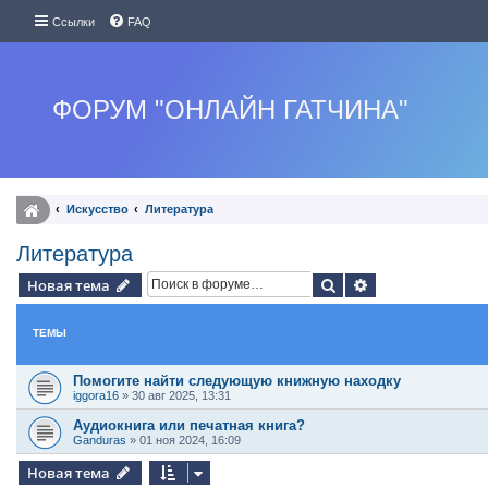
Ссылки
FAQ
ФОРУМ "ОНЛАЙН ГАТЧИНА"
Искуcство
Литература
Литература
Поиск
Расширенный п
Новая тема
ТЕМЫ
Помогите найти следующую книжную находку
iggora16
»
30 авг 2025, 13:31
Аудиокнига или печатная книга?
Ganduras
»
01 ноя 2024, 16:09
Новая тема