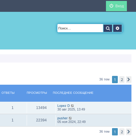
Вход
Поиск
Расшир
1
2
С
36 тем
ОТВЕТЫ
ПРОСМОТРЫ
ПОСЛЕДНЕЕ СООБЩЕНИЕ
Lopez D
1
13494
30 авг 2025, 13:49
pusher
1
22394
05 ноя 2024, 22:49
1
2
С
36 тем