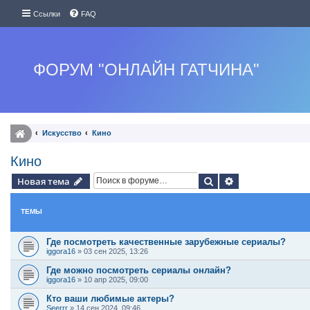
Ссылки
FAQ
ФОРУМ "ОНЛАЙН ГАТЧИНА"
Искуcство
Кино
Кино
Поиск
Расширенный п
Новая тема
ТЕМЫ
Где посмотреть качественные зарубежные сериалы?
iggora16
»
03 сен 2025, 13:26
Где можно посмотреть сериалы онлайн?
iggora16
»
10 апр 2025, 09:00
Кто ваши любимые актеры?
Seerrr
»
14 сен 2024, 09:46