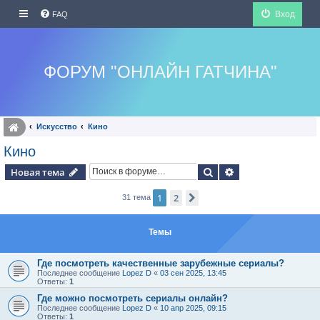
Вход
FAQ
ФОРУМ "ОНЛАЙН ГАТЧИНА"
Искуcство
Кино
Кино
Поиск
Расширенный по
Новая тема
1
2
След.
31 тема
Темы
Где посмотреть качественные зарубежные сериалы?
Последнее сообщение
Lopez D
«
03 сен 2025, 13:45
Ответы:
1
Где можно посмотреть сериалы онлайн?
Последнее сообщение
Lopez D
«
10 апр 2025, 09:15
Ответы:
1