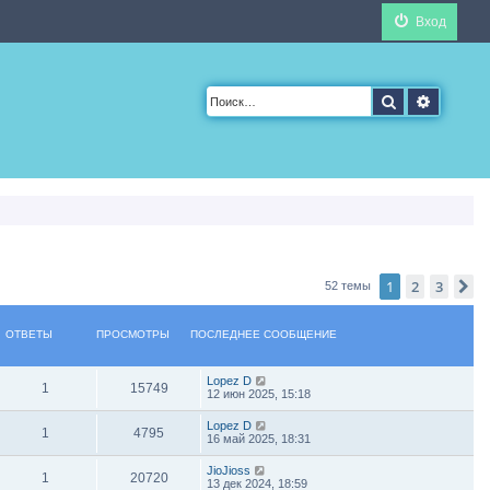
Вход
Поиск
Расшир
1
2
3
С
52 темы
ОТВЕТЫ
ПРОСМОТРЫ
ПОСЛЕДНЕЕ СООБЩЕНИЕ
Lopez D
1
15749
12 июн 2025, 15:18
Lopez D
1
4795
16 май 2025, 18:31
JioJioss
1
20720
13 дек 2024, 18:59