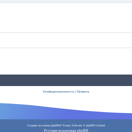
Конфиденциальность
|
Правила
Создано на основе
phpBB
® Forum Software © phpBB Limited
Русская поддержка phpBB