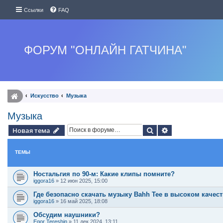
Ссылки
FAQ
ФОРУМ "ОНЛАЙН ГАТЧИНА"
Искуcство
Музыка
Музыка
Поиск
Расширенный п
Новая тема
ТЕМЫ
Ностальгия по 90-м: Какие клипы помните?
iggora16
»
12 июн 2025, 15:00
Где безопасно скачать музыку Bahh Tee в высоком качест
iggora16
»
16 май 2025, 18:08
Обсудим наушники?
Egor Tereshin
»
11 дек 2024, 13:11