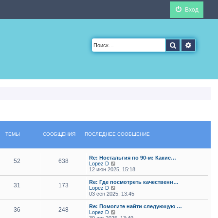
Вход
Поиск
Расшир
ТЕМЫ
СООБЩЕНИЯ
ПОСЛЕДНЕЕ СООБЩЕНИЕ
Re: Ностальгия по 90-м: Какие…
52
638
П
Lopez D
е
12 июн 2025, 15:18
р
е
Re: Где посмотреть качественн…
31
173
й
П
Lopez D
т
е
03 сен 2025, 13:45
и
р
к
е
Re: Помогите найти следующую …
36
248
п
й
П
Lopez D
о
т
е