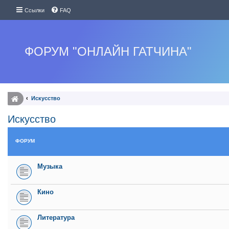
Ссылки
FAQ
ФОРУМ "ОНЛАЙН ГАТЧИНА"
Искуcство
Искуcство
ФОРУМ
Музыка
Кино
Литература