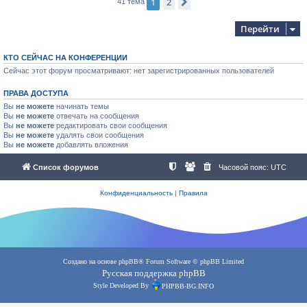
1
2
След.
41 тема
Перейти
КТО СЕЙЧАС НА КОНФЕРЕНЦИИ
Сейчас этот форум просматривают: нет зарегистрированных пользователей
ПРАВА ДОСТУПА
Вы
не можете
начинать темы
Вы
не можете
отвечать на сообщения
Вы
не можете
редактировать свои сообщения
Вы
не можете
удалять свои сообщения
Вы
не можете
добавлять вложения
Список форумов
Часовой пояс:
UTC
Конфиденциальность
|
Правила
Создано на основе
phpBB
® Forum Software © phpBB Limited
Русская поддержка phpBB
Style Developed By
PHPBB-BG.INFO