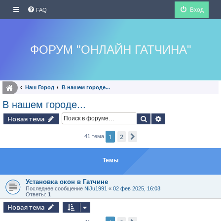
Вход
FAQ
ФОРУМ "ОНЛАЙН ГАТЧИНА"
Наш Город
В нашем городе...
В нашем городе...
Поиск
Расширенный по
Новая тема
1
2
След.
41 тема
Темы
Установка окон в Гатчине
Последнее сообщение
NiJu1991
«
02 фев 2025, 16:03
Ответы:
1
Новая тема