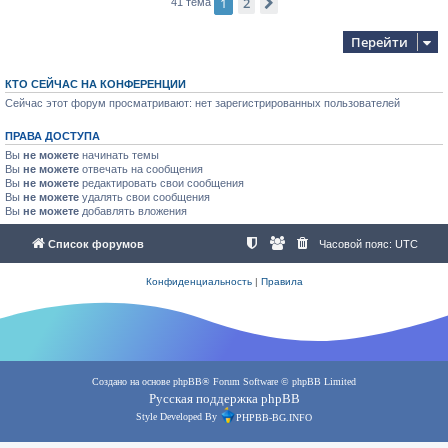
1
2
След.
41 тема
Перейти
КТО СЕЙЧАС НА КОНФЕРЕНЦИИ
Сейчас этот форум просматривают: нет зарегистрированных пользователей
ПРАВА ДОСТУПА
Вы
не можете
начинать темы
Вы
не можете
отвечать на сообщения
Вы
не можете
редактировать свои сообщения
Вы
не можете
удалять свои сообщения
Вы
не можете
добавлять вложения
Список форумов
Часовой пояс:
UTC
Конфиденциальность
|
Правила
Создано на основе
phpBB
® Forum Software © phpBB Limited
Русская поддержка phpBB
Style Developed By
PHPBB-BG.INFO