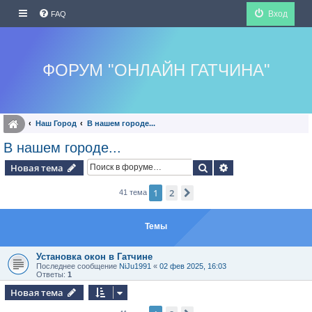
Вход
FAQ
ФОРУМ "ОНЛАЙН ГАТЧИНА"
Наш Город
В нашем городе...
В нашем городе...
Поиск
Расширенный по
Новая тема
1
2
След.
41 тема
Темы
Установка окон в Гатчине
Последнее сообщение
NiJu1991
«
02 фев 2025, 16:03
Ответы:
1
Новая тема