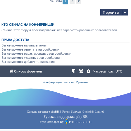
1
2
След.
41 тема
Перейти
КТО СЕЙЧАС НА КОНФЕРЕНЦИИ
Сейчас этот форум просматривают: нет зарегистрированных пользователей
ПРАВА ДОСТУПА
Вы
не можете
начинать темы
Вы
не можете
отвечать на сообщения
Вы
не можете
редактировать свои сообщения
Вы
не можете
удалять свои сообщения
Вы
не можете
добавлять вложения
Список форумов
Часовой пояс:
UTC
Конфиденциальность
|
Правила
Создано на основе
phpBB
® Forum Software © phpBB Limited
Русская поддержка phpBB
Style Developed By
PHPBB-BG.INFO