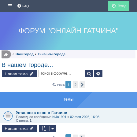
Вход
FAQ
ФОРУМ "ОНЛАЙН ГАТЧИНА"
Наш Город
В нашем городе...
В нашем городе...
Поиск
Расширенный по
Новая тема
1
2
След.
41 тема
Темы
Установка окон в Гатчине
Последнее сообщение
NiJu1991
«
02 фев 2025, 16:03
Ответы:
1
Новая тема