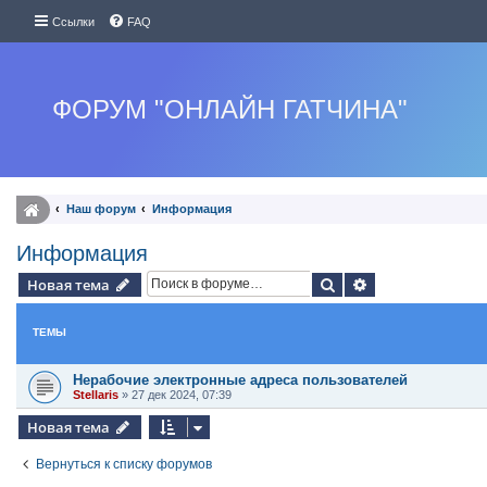
Ссылки
FAQ
ФОРУМ "ОНЛАЙН ГАТЧИНА"
Наш форум
Информация
Информация
Поиск
Расширенный п
Новая тема
ТЕМЫ
Нерабочие электронные адреса пользователей
Stellaris
»
27 дек 2024, 07:39
Новая тема
Вернуться к списку форумов