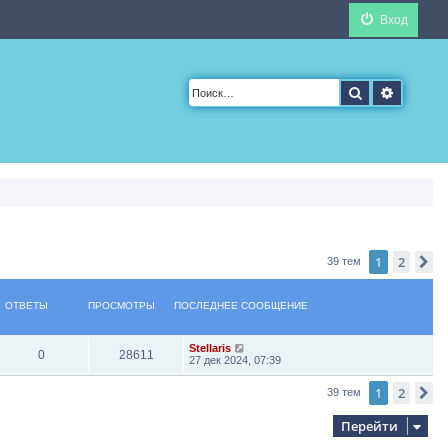
Вход
Поиск
Расшир
1
2
С
39 тем
ОТВЕТЫ
ПРОСМОТРЫ
ПОСЛЕДНЕЕ СООБЩЕНИЕ
Stellaris
0
28611
27 дек 2024, 07:39
1
2
С
39 тем
Перейти