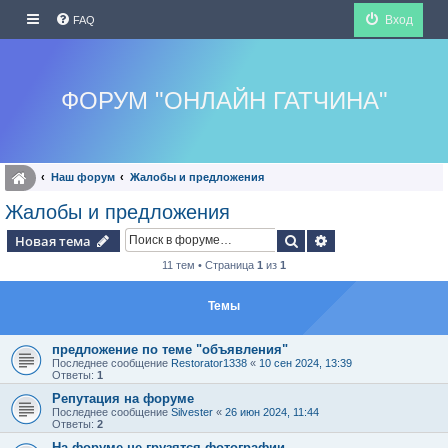
Вход
FAQ
ФОРУМ "ОНЛАЙН ГАТЧИНА"
Наш форум
Жалобы и предложения
Жалобы и предложения
Поиск
Расширенный по
Новая тема
11 тем • Страница
1
из
1
Темы
предложение по теме "объявления"
Последнее сообщение
Restorator1338
«
10 сен 2024, 13:39
Ответы:
1
Репутация на форуме
Последнее сообщение
Silvester
«
26 июн 2024, 11:44
Ответы:
2
На форуме не грузятся фотографии