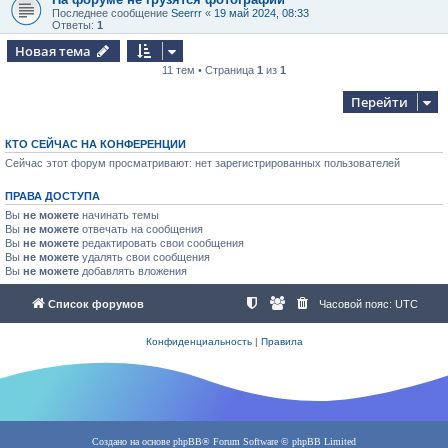
Последнее сообщение
Seerrr
«
19 май 2024, 08:33
Ответы:
1
Новая тема
11 тем • Страница
1
из
1
Перейти
КТО СЕЙЧАС НА КОНФЕРЕНЦИИ
Сейчас этот форум просматривают: нет зарегистрированных пользователей
ПРАВА ДОСТУПА
Вы
не можете
начинать темы
Вы
не можете
отвечать на сообщения
Вы
не можете
редактировать свои сообщения
Вы
не можете
удалять свои сообщения
Вы
не можете
добавлять вложения
Список форумов
Часовой пояс:
UTC
Конфиденциальность
|
Правила
Создано на основе
phpBB
® Forum Software © phpBB Limited