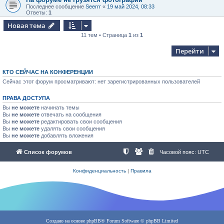
Последнее сообщение
Seerrr
«
19 май 2024, 08:33
Ответы:
1
Новая тема
11 тем • Страница
1
из
1
Перейти
КТО СЕЙЧАС НА КОНФЕРЕНЦИИ
Сейчас этот форум просматривают: нет зарегистрированных пользователей
ПРАВА ДОСТУПА
Вы
не можете
начинать темы
Вы
не можете
отвечать на сообщения
Вы
не можете
редактировать свои сообщения
Вы
не можете
удалять свои сообщения
Вы
не можете
добавлять вложения
Список форумов
Часовой пояс:
UTC
Конфиденциальность
|
Правила
Создано на основе
phpBB
® Forum Software © phpBB Limited