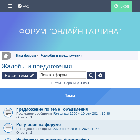
Вход
FAQ
ФОРУМ "ОНЛАЙН ГАТЧИНА"
Наш форум
Жалобы и предложения
Жалобы и предложения
Поиск
Расширенный по
Новая тема
11 тем • Страница
1
из
1
Темы
предложение по теме "объявления"
Последнее сообщение
Restorator1338
«
10 сен 2024, 13:39
Ответы:
1
Репутация на форуме
Последнее сообщение
Silvester
«
26 июн 2024, 11:44
Ответы:
2
На форуме не грузятся фотографии