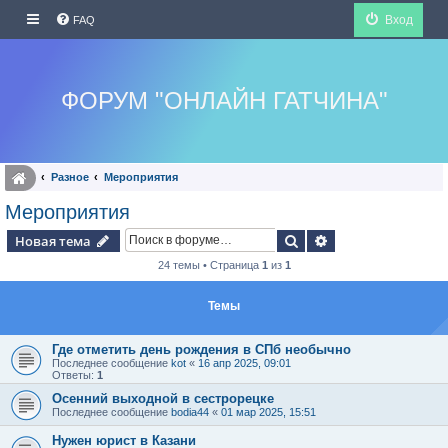
Вход
FAQ
ФОРУМ "ОНЛАЙН ГАТЧИНА"
Разное
Мероприятия
Мероприятия
Поиск
Расширенный по
Новая тема
24 темы • Страница
1
из
1
Темы
Где отметить день рождения в СПб необычно
Последнее сообщение
kot
«
16 апр 2025, 09:01
Ответы:
1
Осенний выходной в сестрорецке
Последнее сообщение
bodia44
«
01 мар 2025, 15:51
Нужен юрист в Казани