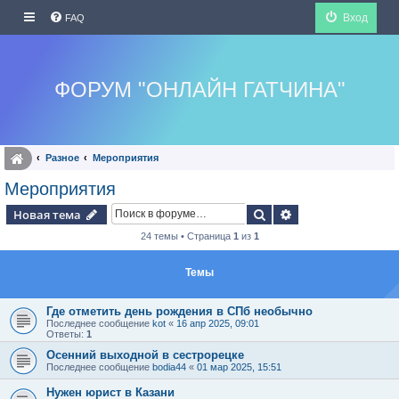
Вход
FAQ
ФОРУМ "ОНЛАЙН ГАТЧИНА"
Разное
Мероприятия
Мероприятия
Поиск
Расширенный по
Новая тема
24 темы • Страница
1
из
1
Темы
Где отметить день рождения в СПб необычно
Последнее сообщение
kot
«
16 апр 2025, 09:01
Ответы:
1
Осенний выходной в сестрорецке
Последнее сообщение
bodia44
«
01 мар 2025, 15:51
Нужен юрист в Казани