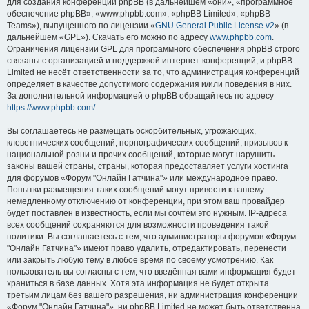
для создания конференций phpBB (в дальнейшем «они», «программное
обеспечение phpBB», «www.phpbb.com», «phpBB Limited», «phpBB
Teams»), выпущенного по лицензии «
GNU General Public License v2
» (в
дальнейшем «GPL»). Скачать его можно по адресу
www.phpbb.com
.
Ограничения лицензии GPL для программного обеспечения phpBB строго
связаны с организацией и поддержкой интернет-конференций, и phpBB
Limited не несёт ответственности за то, что администрация конференций
определяет в качестве допустимого содержания и/или поведения в них.
За дополнительной информацией о phpBB обращайтесь по адресу
https://www.phpbb.com/
.
Вы соглашаетесь не размещать оскорбительных, угрожающих,
клеветнических сообщений, порнографических сообщений, призывов к
национальной розни и прочих сообщений, которые могут нарушить
законы вашей страны, страны, которая предоставляет услуги хостинга
для форумов «Форум "Онлайн Гатчина"» или международное право.
Попытки размещения таких сообщений могут привести к вашему
немедленному отключению от конференции, при этом ваш провайдер
будет поставлен в известность, если мы сочтём это нужным. IP-адреса
всех сообщений сохраняются для возможности проведения такой
политики. Вы соглашаетесь с тем, что администраторы форумов «Форум
"Онлайн Гатчина"» имеют право удалить, отредактировать, перенести
или закрыть любую тему в любое время по своему усмотрению. Как
пользователь вы согласны с тем, что введённая вами информация будет
храниться в базе данных. Хотя эта информация не будет открыта
третьим лицам без вашего разрешения, ни администрация конференции
«Форум "Онлайн Гатчина"», ни phpBB Limited не может быть ответственна