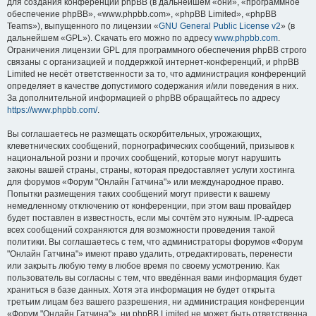
для создания конференций phpBB (в дальнейшем «они», «программное
обеспечение phpBB», «www.phpbb.com», «phpBB Limited», «phpBB
Teams»), выпущенного по лицензии «
GNU General Public License v2
» (в
дальнейшем «GPL»). Скачать его можно по адресу
www.phpbb.com
.
Ограничения лицензии GPL для программного обеспечения phpBB строго
связаны с организацией и поддержкой интернет-конференций, и phpBB
Limited не несёт ответственности за то, что администрация конференций
определяет в качестве допустимого содержания и/или поведения в них.
За дополнительной информацией о phpBB обращайтесь по адресу
https://www.phpbb.com/
.
Вы соглашаетесь не размещать оскорбительных, угрожающих,
клеветнических сообщений, порнографических сообщений, призывов к
национальной розни и прочих сообщений, которые могут нарушить
законы вашей страны, страны, которая предоставляет услуги хостинга
для форумов «Форум "Онлайн Гатчина"» или международное право.
Попытки размещения таких сообщений могут привести к вашему
немедленному отключению от конференции, при этом ваш провайдер
будет поставлен в известность, если мы сочтём это нужным. IP-адреса
всех сообщений сохраняются для возможности проведения такой
политики. Вы соглашаетесь с тем, что администраторы форумов «Форум
"Онлайн Гатчина"» имеют право удалить, отредактировать, перенести
или закрыть любую тему в любое время по своему усмотрению. Как
пользователь вы согласны с тем, что введённая вами информация будет
храниться в базе данных. Хотя эта информация не будет открыта
третьим лицам без вашего разрешения, ни администрация конференции
«Форум "Онлайн Гатчина"», ни phpBB Limited не может быть ответственна