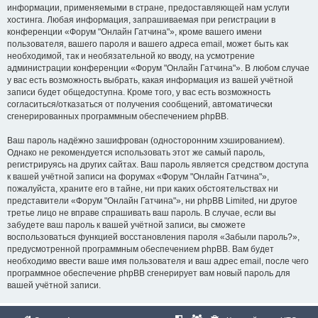
информации, применяемыми в стране, предоставляющей нам услуги
хостинга. Любая информация, запрашиваемая при регистрации в
конференции «Форум "Онлайн Гатчина"», кроме вашего имени
пользователя, вашего пароля и вашего адреса email, может быть как
необходимой, так и необязательной ко вводу, на усмотрение
администрации конференции «Форум "Онлайн Гатчина"». В любом случае
у вас есть возможность выбрать, какая информация из вашей учётной
записи будет общедоступна. Кроме того, у вас есть возможность
согласиться/отказаться от получения сообщений, автоматически
сгенерированных программным обеспечением phpBB.
Ваш пароль надёжно зашифрован (односторонним хэшированием).
Однако не рекомендуется использовать этот же самый пароль,
регистрируясь на других сайтах. Ваш пароль является средством доступа
к вашей учётной записи на форумах «Форум "Онлайн Гатчина"»,
пожалуйста, храните его в тайне, ни при каких обстоятельствах ни
представители «Форум "Онлайн Гатчина"», ни phpBB Limited, ни другое
третье лицо не вправе спрашивать ваш пароль. В случае, если вы
забудете ваш пароль к вашей учётной записи, вы сможете
воспользоваться функцией восстановления пароля «Забыли пароль?»,
предусмотренной программным обеспечением phpBB. Вам будет
необходимо ввести ваше имя пользователя и ваш адрес email, после чего
программное обеспечение phpBB сгенерирует вам новый пароль для
вашей учётной записи.