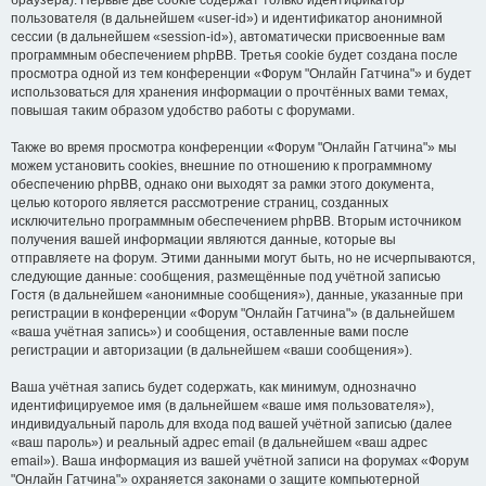
браузера). Первые две cookie содержат только идентификатор
пользователя (в дальнейшем «user-id») и идентификатор анонимной
сессии (в дальнейшем «session-id»), автоматически присвоенные вам
программным обеспечением phpBB. Третья cookie будет создана после
просмотра одной из тем конференции «Форум "Онлайн Гатчина"» и будет
использоваться для хранения информации о прочтённых вами темах,
повышая таким образом удобство работы с форумами.
Также во время просмотра конференции «Форум "Онлайн Гатчина"» мы
можем установить cookies, внешние по отношению к программному
обеспечению phpBB, однако они выходят за рамки этого документа,
целью которого является рассмотрение страниц, созданных
исключительно программным обеспечением phpBB. Вторым источником
получения вашей информации являются данные, которые вы
отправляете на форум. Этими данными могут быть, но не исчерпываются,
следующие данные: сообщения, размещённые под учётной записью
Гостя (в дальнейшем «анонимные сообщения»), данные, указанные при
регистрации в конференции «Форум "Онлайн Гатчина"» (в дальнейшем
«ваша учётная запись») и сообщения, оставленные вами после
регистрации и авторизации (в дальнейшем «ваши сообщения»).
Ваша учётная запись будет содержать, как минимум, однозначно
идентифицируемое имя (в дальнейшем «ваше имя пользователя»),
индивидуальный пароль для входа под вашей учётной записью (далее
«ваш пароль») и реальный адрес email (в дальнейшем «ваш адрес
email»). Ваша информация из вашей учётной записи на форумах «Форум
"Онлайн Гатчина"» охраняется законами о защите компьютерной