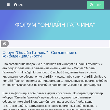
Вход
FAQ
ФОРУМ "ОНЛАЙН ГАТЧИНА"
Форум "Онлайн Гатчина" - Соглашение о
конфиденциальности
Это соглашение подробно объясняет, как «Форум "Онлайн Гатчина"» и
его подразделения (в дальнейшем «мы», «наш», «Форум "Онлайн
Гатчина"», «https://gtn.forumnow.ru») и phpBB (в дальнейшем «они»,
«программное обеспечение phpBB», «www.phpbb.com», «phpBB Limited»,
«phpBB Teams») используют информацию, полученную во время любой из
ваших пользовательских сессий (в дальнейшем «ваша информация»).
Ваша информация собирается двумя способами. Во-первых, просмотр
«Форум "Онлайн Гатчина"» приведёт к созданию программным
обеспечением phpBB определённого числа cookies (небольшие
текстовые файлы, загружаемые в папку временных файлов вашего