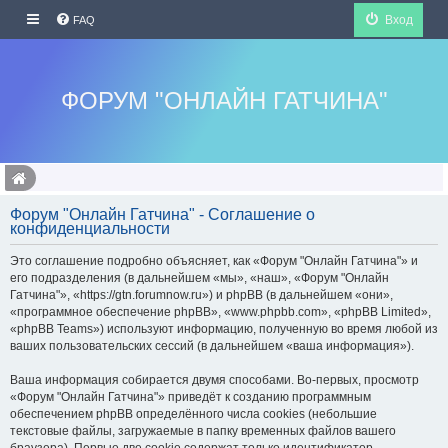
Вход
FAQ
ФОРУМ "ОНЛАЙН ГАТЧИНА"
Форум "Онлайн Гатчина" - Соглашение о
конфиденциальности
Это соглашение подробно объясняет, как «Форум "Онлайн Гатчина"» и
его подразделения (в дальнейшем «мы», «наш», «Форум "Онлайн
Гатчина"», «https://gtn.forumnow.ru») и phpBB (в дальнейшем «они»,
«программное обеспечение phpBB», «www.phpbb.com», «phpBB Limited»,
«phpBB Teams») используют информацию, полученную во время любой из
ваших пользовательских сессий (в дальнейшем «ваша информация»).
Ваша информация собирается двумя способами. Во-первых, просмотр
«Форум "Онлайн Гатчина"» приведёт к созданию программным
обеспечением phpBB определённого числа cookies (небольшие
текстовые файлы, загружаемые в папку временных файлов вашего