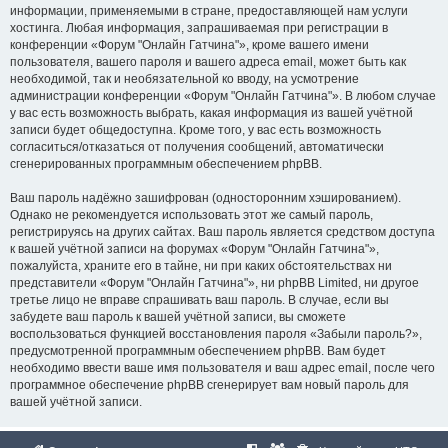
информации, применяемыми в стране, предоставляющей нам услуги
хостинга. Любая информация, запрашиваемая при регистрации в
конференции «Форум "Онлайн Гатчина"», кроме вашего имени
пользователя, вашего пароля и вашего адреса email, может быть как
необходимой, так и необязательной ко вводу, на усмотрение
администрации конференции «Форум "Онлайн Гатчина"». В любом случае
у вас есть возможность выбрать, какая информация из вашей учётной
записи будет общедоступна. Кроме того, у вас есть возможность
согласиться/отказаться от получения сообщений, автоматически
сгенерированных программным обеспечением phpBB.
Ваш пароль надёжно зашифрован (односторонним хэшированием).
Однако не рекомендуется использовать этот же самый пароль,
регистрируясь на других сайтах. Ваш пароль является средством доступа
к вашей учётной записи на форумах «Форум "Онлайн Гатчина"»,
пожалуйста, храните его в тайне, ни при каких обстоятельствах ни
представители «Форум "Онлайн Гатчина"», ни phpBB Limited, ни другое
третье лицо не вправе спрашивать ваш пароль. В случае, если вы
забудете ваш пароль к вашей учётной записи, вы сможете
воспользоваться функцией восстановления пароля «Забыли пароль?»,
предусмотренной программным обеспечением phpBB. Вам будет
необходимо ввести ваше имя пользователя и ваш адрес email, после чего
программное обеспечение phpBB сгенерирует вам новый пароль для
вашей учётной записи.