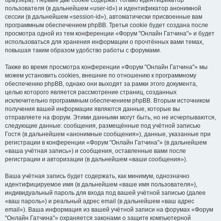
браузера). Первые две cookie содержат только идентификатор
пользователя (в дальнейшем «user-id») и идентификатор анонимной
сессии (в дальнейшем «session-id»), автоматически присвоенные вам
программным обеспечением phpBB. Третья cookie будет создана после
просмотра одной из тем конференции «Форум "Онлайн Гатчина"» и будет
использоваться для хранения информации о прочтённых вами темах,
повышая таким образом удобство работы с форумами.
Также во время просмотра конференции «Форум "Онлайн Гатчина"» мы
можем установить cookies, внешние по отношению к программному
обеспечению phpBB, однако они выходят за рамки этого документа,
целью которого является рассмотрение страниц, созданных
исключительно программным обеспечением phpBB. Вторым источником
получения вашей информации являются данные, которые вы
отправляете на форум. Этими данными могут быть, но не исчерпываются,
следующие данные: сообщения, размещённые под учётной записью
Гостя (в дальнейшем «анонимные сообщения»), данные, указанные при
регистрации в конференции «Форум "Онлайн Гатчина"» (в дальнейшем
«ваша учётная запись») и сообщения, оставленные вами после
регистрации и авторизации (в дальнейшем «ваши сообщения»).
Ваша учётная запись будет содержать, как минимум, однозначно
идентифицируемое имя (в дальнейшем «ваше имя пользователя»),
индивидуальный пароль для входа под вашей учётной записью (далее
«ваш пароль») и реальный адрес email (в дальнейшем «ваш адрес
email»). Ваша информация из вашей учётной записи на форумах «Форум
"Онлайн Гатчина"» охраняется законами о защите компьютерной