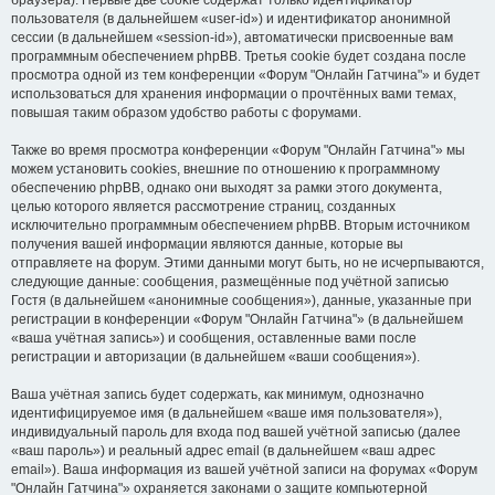
браузера). Первые две cookie содержат только идентификатор
пользователя (в дальнейшем «user-id») и идентификатор анонимной
сессии (в дальнейшем «session-id»), автоматически присвоенные вам
программным обеспечением phpBB. Третья cookie будет создана после
просмотра одной из тем конференции «Форум "Онлайн Гатчина"» и будет
использоваться для хранения информации о прочтённых вами темах,
повышая таким образом удобство работы с форумами.
Также во время просмотра конференции «Форум "Онлайн Гатчина"» мы
можем установить cookies, внешние по отношению к программному
обеспечению phpBB, однако они выходят за рамки этого документа,
целью которого является рассмотрение страниц, созданных
исключительно программным обеспечением phpBB. Вторым источником
получения вашей информации являются данные, которые вы
отправляете на форум. Этими данными могут быть, но не исчерпываются,
следующие данные: сообщения, размещённые под учётной записью
Гостя (в дальнейшем «анонимные сообщения»), данные, указанные при
регистрации в конференции «Форум "Онлайн Гатчина"» (в дальнейшем
«ваша учётная запись») и сообщения, оставленные вами после
регистрации и авторизации (в дальнейшем «ваши сообщения»).
Ваша учётная запись будет содержать, как минимум, однозначно
идентифицируемое имя (в дальнейшем «ваше имя пользователя»),
индивидуальный пароль для входа под вашей учётной записью (далее
«ваш пароль») и реальный адрес email (в дальнейшем «ваш адрес
email»). Ваша информация из вашей учётной записи на форумах «Форум
"Онлайн Гатчина"» охраняется законами о защите компьютерной