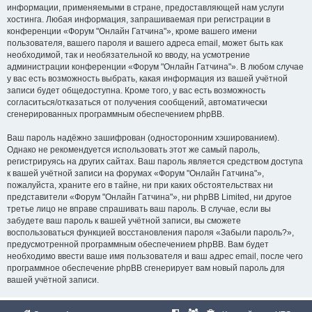
информации, применяемыми в стране, предоставляющей нам услуги
хостинга. Любая информация, запрашиваемая при регистрации в
конференции «Форум "Онлайн Гатчина"», кроме вашего имени
пользователя, вашего пароля и вашего адреса email, может быть как
необходимой, так и необязательной ко вводу, на усмотрение
администрации конференции «Форум "Онлайн Гатчина"». В любом случае
у вас есть возможность выбрать, какая информация из вашей учётной
записи будет общедоступна. Кроме того, у вас есть возможность
согласиться/отказаться от получения сообщений, автоматически
сгенерированных программным обеспечением phpBB.
Ваш пароль надёжно зашифрован (односторонним хэшированием).
Однако не рекомендуется использовать этот же самый пароль,
регистрируясь на других сайтах. Ваш пароль является средством доступа
к вашей учётной записи на форумах «Форум "Онлайн Гатчина"»,
пожалуйста, храните его в тайне, ни при каких обстоятельствах ни
представители «Форум "Онлайн Гатчина"», ни phpBB Limited, ни другое
третье лицо не вправе спрашивать ваш пароль. В случае, если вы
забудете ваш пароль к вашей учётной записи, вы сможете
воспользоваться функцией восстановления пароля «Забыли пароль?»,
предусмотренной программным обеспечением phpBB. Вам будет
необходимо ввести ваше имя пользователя и ваш адрес email, после чего
программное обеспечение phpBB сгенерирует вам новый пароль для
вашей учётной записи.