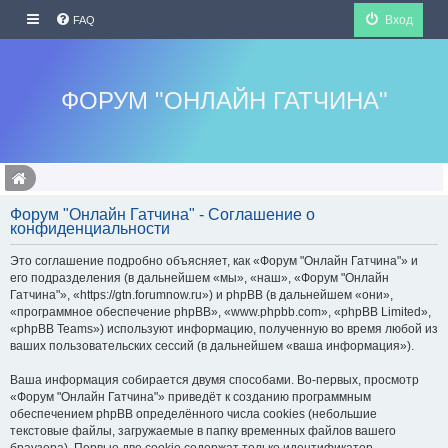
Вход
FAQ
ФОРУМ "ОНЛАЙН ГАТЧИНА"
Форум "Онлайн Гатчина" - Соглашение о
конфиденциальности
Это соглашение подробно объясняет, как «Форум "Онлайн Гатчина"» и
его подразделения (в дальнейшем «мы», «наш», «Форум "Онлайн
Гатчина"», «https://gtn.forumnow.ru») и phpBB (в дальнейшем «они»,
«программное обеспечение phpBB», «www.phpbb.com», «phpBB Limited»,
«phpBB Teams») используют информацию, полученную во время любой из
ваших пользовательских сессий (в дальнейшем «ваша информация»).
Ваша информация собирается двумя способами. Во-первых, просмотр
«Форум "Онлайн Гатчина"» приведёт к созданию программным
обеспечением phpBB определённого числа cookies (небольшие
текстовые файлы, загружаемые в папку временных файлов вашего