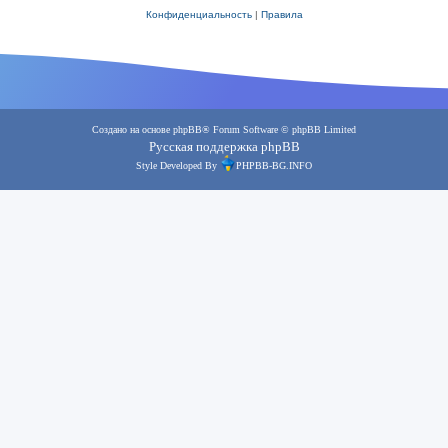
Конфиденциальность
|
Правила
Создано на основе
phpBB
® Forum Software © phpBB Limited
Русская поддержка phpBB
Style Developed By
PHPBB-BG.INFO