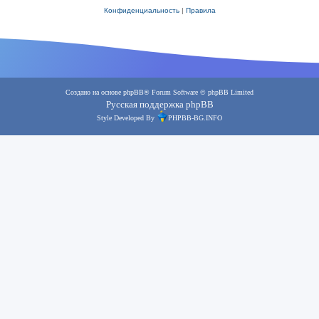
Конфиденциальность
|
Правила
Создано на основе
phpBB
® Forum Software © phpBB Limited
Русская поддержка phpBB
Style Developed By
PHPBB-BG.INFO