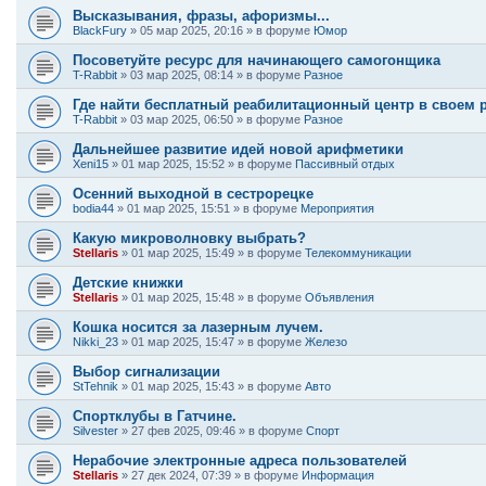
Высказывания, фразы, афоризмы...
BlackFury
»
05 мар 2025, 20:16
» в форуме
Юмор
Посоветуйте ресурс для начинающего самогонщика
T-Rabbit
»
03 мар 2025, 08:14
» в форуме
Разное
Где найти бесплатный реабилитационный центр в своем 
T-Rabbit
»
03 мар 2025, 06:50
» в форуме
Разное
Дальнейшее развитие идей новой арифметики
Xeni15
»
01 мар 2025, 15:52
» в форуме
Пассивный отдых
Осенний выходной в сестрорецке
bodia44
»
01 мар 2025, 15:51
» в форуме
Мероприятия
Какую микроволновку выбрать?
Stellaris
»
01 мар 2025, 15:49
» в форуме
Телекоммуникации
Детские книжки
Stellaris
»
01 мар 2025, 15:48
» в форуме
Объявления
Кошка носится за лазерным лучем.
Nikki_23
»
01 мар 2025, 15:47
» в форуме
Железо
Выбор сигнализации
StTehnik
»
01 мар 2025, 15:43
» в форуме
Авто
Спортклубы в Гатчине.
Silvester
»
27 фев 2025, 09:46
» в форуме
Спорт
Нерабочие электронные адреса пользователей
Stellaris
»
27 дек 2024, 07:39
» в форуме
Информация