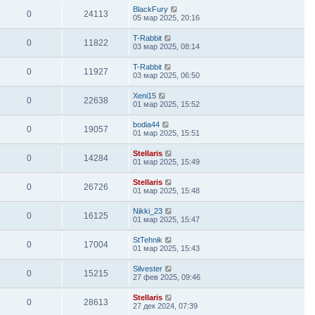
BlackFury
0
24113
05 мар 2025, 20:16
T-Rabbit
0
11822
03 мар 2025, 08:14
T-Rabbit
0
11927
03 мар 2025, 06:50
Xeni15
0
22638
01 мар 2025, 15:52
bodia44
0
19057
01 мар 2025, 15:51
Stellaris
0
14284
01 мар 2025, 15:49
Stellaris
0
26726
01 мар 2025, 15:48
Nikki_23
0
16125
01 мар 2025, 15:47
StTehnik
0
17004
01 мар 2025, 15:43
Silvester
0
15215
27 фев 2025, 09:46
Stellaris
0
28613
27 дек 2024, 07:39