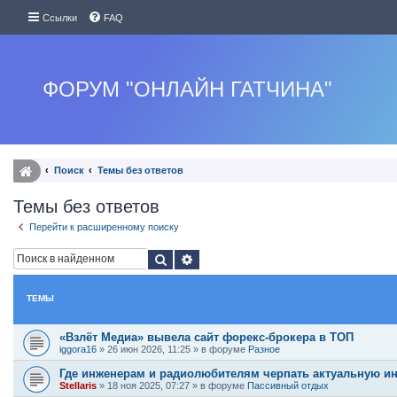
Ссылки
FAQ
ФОРУМ "ОНЛАЙН ГАТЧИНА"
Поиск
Темы без ответов
Темы без ответов
Перейти к расширенному поиску
Поиск
Расширенный поиск
ТЕМЫ
«Взлёт Медиа» вывела сайт форекс-брокера в ТОП
iggora16
»
26 июн 2026, 11:25
» в форуме
Разное
Где инженерам и радиолюбителям черпать актуальную 
Stellaris
»
18 ноя 2025, 07:27
» в форуме
Пассивный отдых