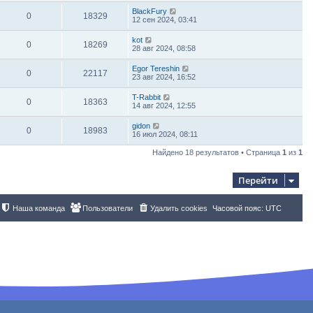
BlackFury
0
18329
12 сен 2024, 03:41
kot
0
18269
28 авг 2024, 08:58
Egor Tereshin
0
22117
23 авг 2024, 16:52
T-Rabbit
0
18363
14 авг 2024, 12:55
gidon
0
18983
16 июл 2024, 08:11
Найдено 18 результатов • Страница
1
из
1
Перейти
Наша команда
Пользователи
Удалить cookies
Часовой пояс:
UTC