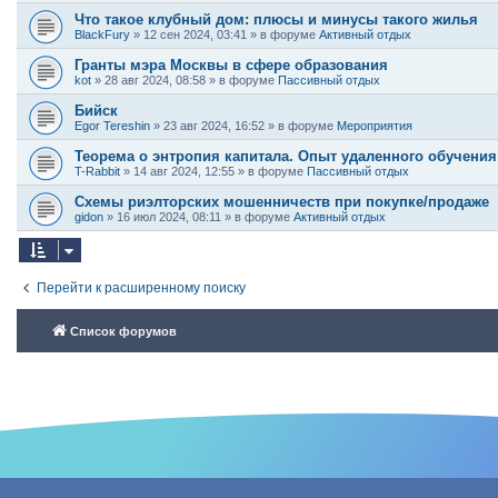
Что такое клубный дом: плюсы и минусы такого жилья
BlackFury
»
12 сен 2024, 03:41
» в форуме
Активный отдых
Гранты мэра Москвы в сфере образования
kot
»
28 авг 2024, 08:58
» в форуме
Пассивный отдых
Бийск
Egor Tereshin
»
23 авг 2024, 16:52
» в форуме
Мероприятия
Теорема о энтропия капитала. Опыт удаленного обучения
T-Rabbit
»
14 авг 2024, 12:55
» в форуме
Пассивный отдых
Схемы риэлторских мошенничеств при покупке/продаже
gidon
»
16 июл 2024, 08:11
» в форуме
Активный отдых
Перейти к расширенному поиску
Список форумов