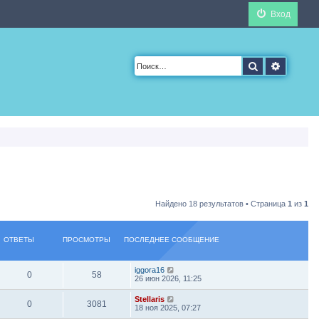
Вход
Поиск
Расшир
Найдено 18 результатов • Страница
1
из
1
ОТВЕТЫ
ПРОСМОТРЫ
ПОСЛЕДНЕЕ СООБЩЕНИЕ
iggora16
0
58
26 июн 2026, 11:25
Stellaris
0
3081
18 ноя 2025, 07:27