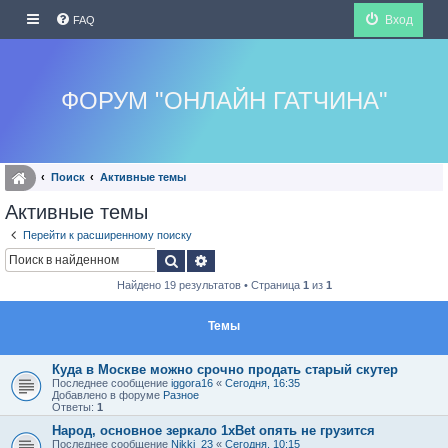
Вход
FAQ
ФОРУМ "ОНЛАЙН ГАТЧИНА"
Поиск
Активные темы
Активные темы
Перейти к расширенному поиску
Поиск
Расширенный поиск
Найдено 19 результатов • Страница
1
из
1
Темы
Куда в Москве можно срочно продать старый скутер
Последнее сообщение
iggora16
«
Сегодня, 16:35
Добавлено в форуме
Разное
Ответы:
1
Народ, основное зеркало 1xBet опять не грузится
Последнее сообщение
Nikki_23
«
Сегодня, 10:15