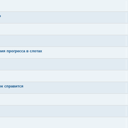
ю
ния прогресса в слотах
ок справится