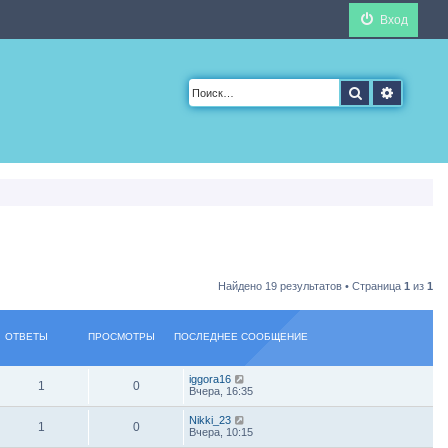
Вход
Поиск
Расшир
Найдено 19 результатов • Страница
1
из
1
ОТВЕТЫ
ПРОСМОТРЫ
ПОСЛЕДНЕЕ СООБЩЕНИЕ
iggora16
1
0
Вчера, 16:35
Nikki_23
1
0
Вчера, 10:15