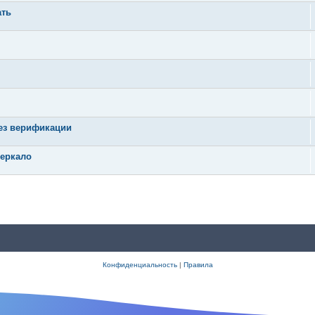
ать
без верификации
зеркало
Конфиденциальность
|
Правила