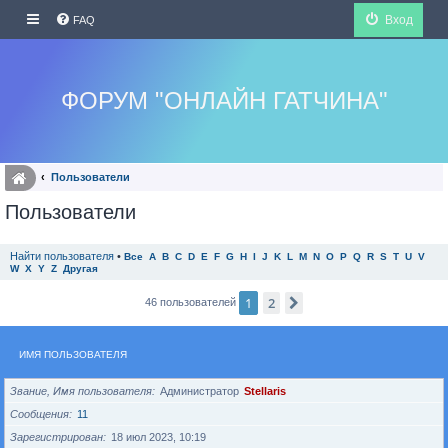
Вход
FAQ
ФОРУМ "ОНЛАЙН ГАТЧИНА"
Пользователи
Пользователи
Найти пользователя
•
Все
A
B
C
D
E
F
G
H
I
J
K
L
M
N
O
P
Q
R
S
T
U
V
W
X
Y
Z
Другая
1
2
След.
46 пользователей
ИМЯ ПОЛЬЗОВАТЕЛЯ
Звание, Имя пользователя
Администратор
Stellaris
Сообщения
11
Зарегистрирован
18 июл 2023, 10:19