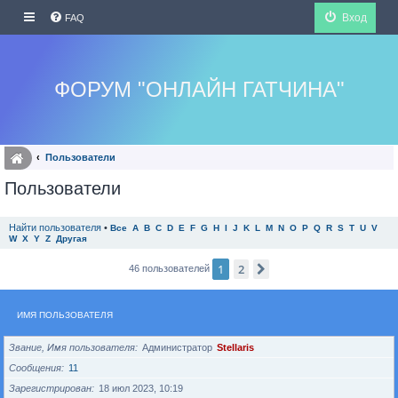
Вход
FAQ
ФОРУМ "ОНЛАЙН ГАТЧИНА"
Пользователи
Пользователи
Найти пользователя
•
Все
A
B
C
D
E
F
G
H
I
J
K
L
M
N
O
P
Q
R
S
T
U
V
W
X
Y
Z
Другая
1
2
След.
46 пользователей
ИМЯ ПОЛЬЗОВАТЕЛЯ
Звание, Имя пользователя
Администратор
Stellaris
Сообщения
11
Зарегистрирован
18 июл 2023, 10:19