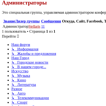
Администраторы
Это специальная группа, управляемая администратором конфе
Звание
Лидер группы
Сообщения
Откуда, Сайт, Facebook, T
Администратор
Stellaris
11
1 пользователь • Страница
1
из
1
Перейти
Наш форум
↳ Информация
↳ Жалобы и предложения
Наш Город
↳ Городские новости
↳ В нашем городе...
Искуcство
↳ Музыка
↳ Кино
↳ Литература
Разное
↳ Авто
↳ Телекоммуникации
↳ Спорт