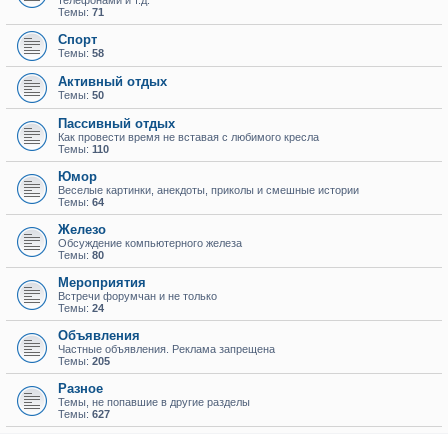
телефонами и т.д.
Темы:
71
Спорт
Темы:
58
Активный отдых
Темы:
50
Пассивный отдых
Как провести время не вставая с любимого кресла
Темы:
110
Юмор
Веселые картинки, анекдоты, приколы и смешные истории
Темы:
64
Железо
Обсуждение компьютерного железа
Темы:
80
Мероприятия
Встречи форумчан и не только
Темы:
24
Объявления
Частные объявления. Реклама запрещена
Темы:
205
Разное
Темы, не попавшие в другие разделы
Темы:
627