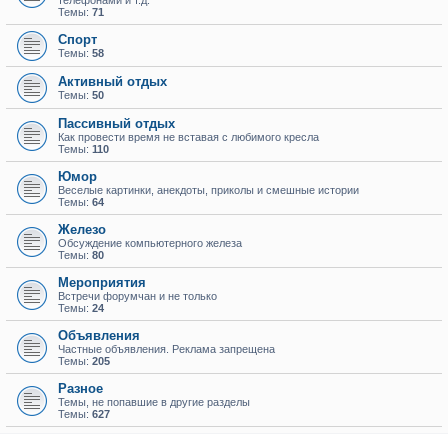
телефонами и т.д.
Темы:
71
Спорт
Темы:
58
Активный отдых
Темы:
50
Пассивный отдых
Как провести время не вставая с любимого кресла
Темы:
110
Юмор
Веселые картинки, анекдоты, приколы и смешные истории
Темы:
64
Железо
Обсуждение компьютерного железа
Темы:
80
Мероприятия
Встречи форумчан и не только
Темы:
24
Объявления
Частные объявления. Реклама запрещена
Темы:
205
Разное
Темы, не попавшие в другие разделы
Темы:
627