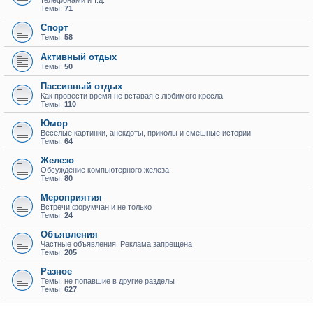
телефонами и т.д.
Темы:
71
Спорт
Темы:
58
Активный отдых
Темы:
50
Пассивный отдых
Как провести время не вставая с любимого кресла
Темы:
110
Юмор
Веселые картинки, анекдоты, приколы и смешные истории
Темы:
64
Железо
Обсуждение компьютерного железа
Темы:
80
Мероприятия
Встречи форумчан и не только
Темы:
24
Объявления
Частные объявления. Реклама запрещена
Темы:
205
Разное
Темы, не попавшие в другие разделы
Темы:
627