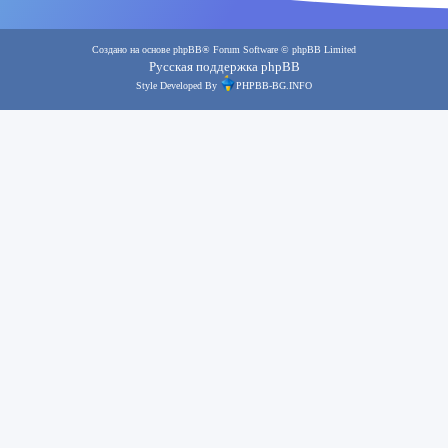
Создано на основе
phpBB
® Forum Software © phpBB Limited
Русская поддержка phpBB
Style Developed By
PHPBB-BG.INFO