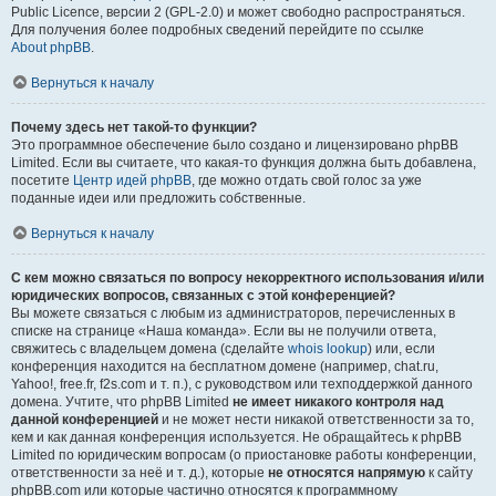
Public Licence, версии 2 (GPL-2.0) и может свободно распространяться.
Для получения более подробных сведений перейдите по ссылке
About phpBB
.
Вернуться к началу
Почему здесь нет такой-то функции?
Это программное обеспечение было создано и лицензировано phpBB
Limited. Если вы считаете, что какая-то функция должна быть добавлена,
посетите
Центр идей phpBB
, где можно отдать свой голос за уже
поданные идеи или предложить собственные.
Вернуться к началу
С кем можно связаться по вопросу некорректного использования и/или
юридических вопросов, связанных с этой конференцией?
Вы можете связаться с любым из администраторов, перечисленных в
списке на странице «Наша команда». Если вы не получили ответа,
свяжитесь с владельцем домена (сделайте
whois lookup
) или, если
конференция находится на бесплатном домене (например, chat.ru,
Yahoo!, free.fr, f2s.com и т. п.), с руководством или техподдержкой данного
домена. Учтите, что phpBB Limited
не имеет никакого контроля над
данной конференцией
и не может нести никакой ответственности за то,
кем и как данная конференция используется. Не обращайтесь к phpBB
Limited по юридическим вопросам (о приостановке работы конференции,
ответственности за неё и т. д.), которые
не относятся напрямую
к сайту
phpBB.com или которые частично относятся к программному