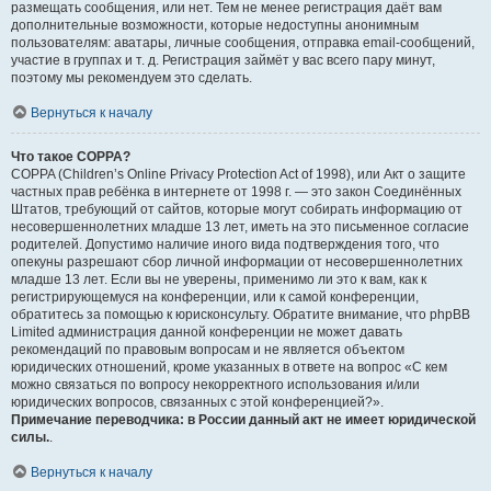
размещать сообщения, или нет. Тем не менее регистрация даёт вам
дополнительные возможности, которые недоступны анонимным
пользователям: аватары, личные сообщения, отправка email-сообщений,
участие в группах и т. д. Регистрация займёт у вас всего пару минут,
поэтому мы рекомендуем это сделать.
Вернуться к началу
Что такое COPPA?
COPPA (Children’s Online Privacy Protection Act of 1998), или Акт о защите
частных прав ребёнка в интернете от 1998 г. — это закон Соединённых
Штатов, требующий от сайтов, которые могут собирать информацию от
несовершеннолетних младше 13 лет, иметь на это письменное согласие
родителей. Допустимо наличие иного вида подтверждения того, что
опекуны разрешают сбор личной информации от несовершеннолетних
младше 13 лет. Если вы не уверены, применимо ли это к вам, как к
регистрирующемуся на конференции, или к самой конференции,
обратитесь за помощью к юрисконсульту. Обратите внимание, что phpBB
Limited администрация данной конференции не может давать
рекомендаций по правовым вопросам и не является объектом
юридических отношений, кроме указанных в ответе на вопрос «С кем
можно связаться по вопросу некорректного использования и/или
юридических вопросов, связанных с этой конференцией?».
Примечание переводчика: в России данный акт не имеет юридической
силы.
.
Вернуться к началу