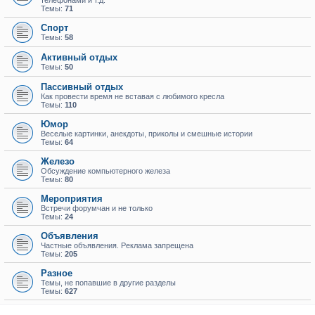
телефонами и т.д.
Темы:
71
Спорт
Темы:
58
Активный отдых
Темы:
50
Пассивный отдых
Как провести время не вставая с любимого кресла
Темы:
110
Юмор
Веселые картинки, анекдоты, приколы и смешные истории
Темы:
64
Железо
Обсуждение компьютерного железа
Темы:
80
Мероприятия
Встречи форумчан и не только
Темы:
24
Объявления
Частные объявления. Реклама запрещена
Темы:
205
Разное
Темы, не попавшие в другие разделы
Темы:
627